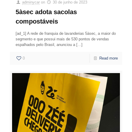
adminycar
on
30 de junho de 2023
5àsec adota sacolas
compostáveis
[ad_1] A rede de franquia de lavanderias 5àsec, a maior do
segmento e que possui mais de 530 pontos de vendas
espalhados pelo Brasil, anunciou a
[…]
0
Read more