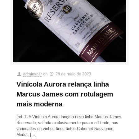
adminycar
on
28 de maio de 2020
Vinícola Aurora relança linha
Marcus James com rotulagem
mais moderna
[ad_1] A Vinícola Aurora lança a nova linha Marcus James
Reservado, voltada exclusivamente para o off trade, nas
variedades de vinhos finos tintos Cabernet Sauvignon,
Merlot,
[…]