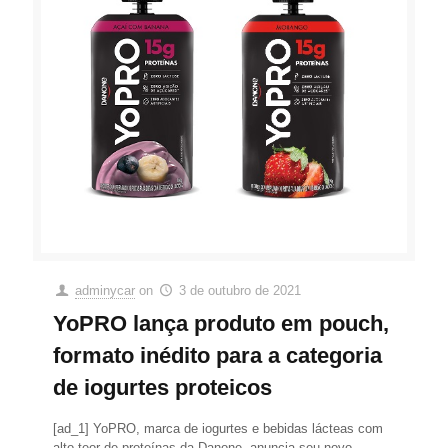
adminycar
on
3 de outubro de 2021
YoPRO lança produto em pouch,
formato inédito para a categoria
de iogurtes proteicos
[ad_1] YoPRO, marca de iogurtes e bebidas lácteas com
alto teor de proteínas da Danone, anuncia seu novo