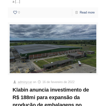
a
[…]
0
Read more
adminycar
on
16 de fevereiro de 2022
Klabin anuncia investimento de
R$ 188mi para expansão da
produção de embalagens no