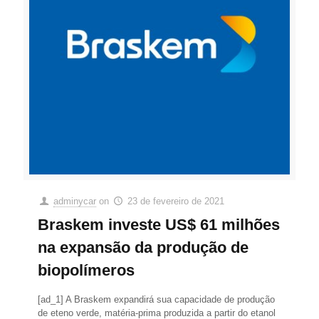
adminycar
on
23 de fevereiro de 2021
Braskem investe US$ 61 milhões
na expansão da produção de
biopolímeros
[ad_1] A Braskem expandirá sua capacidade de produção
de eteno verde, matéria-prima produzida a partir do etanol