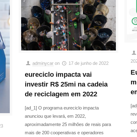
20
adminycar
on
17 de junho de 2022
E
eureciclo impacta vai
m
investir R$ 25mi na cadeia
e
de reciclagem em 2022
[ad
[ad_1] O programa eureciclo impacta
re
anunciou que levará, em 2022,
co
aproximadamente 25 milhões de reais para
23
ac
mais de 200 cooperativas e operadores