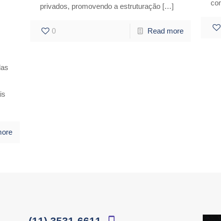
co
privados, promovendo a estruturação
[…]
0
Read more
das
is
more
(11) 3531-6611