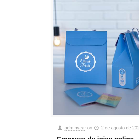
adminycar
on
2 de agosto de 20