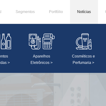
l
Segmentos
Portfólio
Notícias
entos
Aparelhos
Cosméticos e
idas >
Eletrônicos >
Perfumaria >