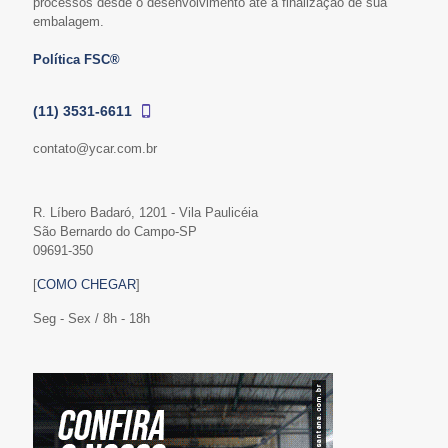
processos desde o desenvolvimento até a finalização de sua
embalagem.
Política FSC®
(11) 3531-6611
contato@ycar.com.br
R. Líbero Badaró, 1201 - Vila Paulicéia
São Bernardo do Campo-SP
09691-350
[
COMO CHEGAR
]
Seg - Sex / 8h - 18h