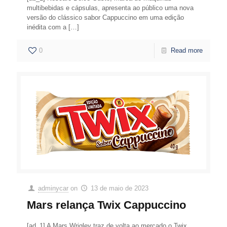
multibebidas e cápsulas, apresenta ao público uma nova
versão do clássico sabor Cappuccino em uma edição
inédita com a
[…]
0
Read more
adminycar
on
13 de maio de 2023
Mars relança Twix Cappuccino
[ad_1] A Mars Wrigley traz de volta ao mercado o Twix