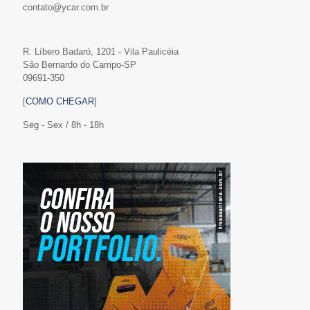
contato@ycar.com.br
R. Líbero Badaró, 1201 - Vila Paulicéia
São Bernardo do Campo-SP
09691-350
[
COMO CHEGAR
]
Seg - Sex / 8h - 18h