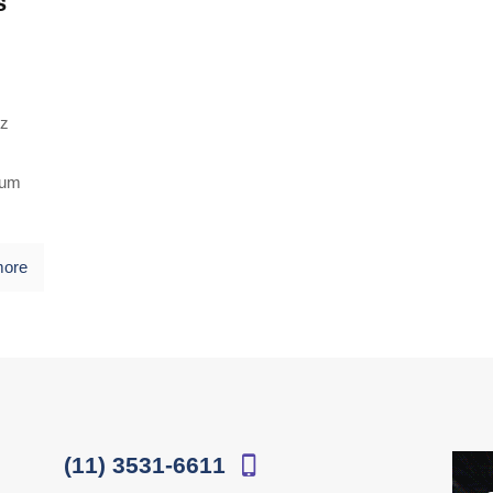
s
ez
bum
more
(11) 3531-6611