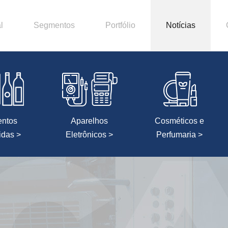
l
Segmentos
Portfólio
Notícias
entos
Aparelhos
Cosméticos e
idas >
Eletrônicos >
Perfumaria >