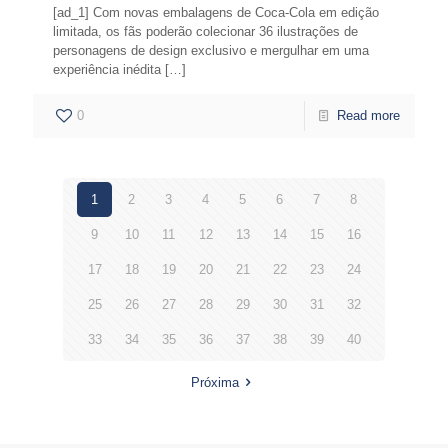
[ad_1] Com novas embalagens de Coca-Cola em edição
limitada, os fãs poderão colecionar 36 ilustrações de
personagens de design exclusivo e mergulhar em uma
experiência inédita
[…]
0
Read more
1
2
3
4
5
6
7
8
9
10
11
12
13
14
15
16
17
18
19
20
21
22
23
24
25
26
27
28
29
30
31
32
33
34
35
36
37
38
39
40
Próxima