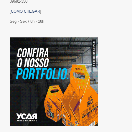
09691-350
[
COMO CHEGAR
]
Seg - Sex / 8h - 18h