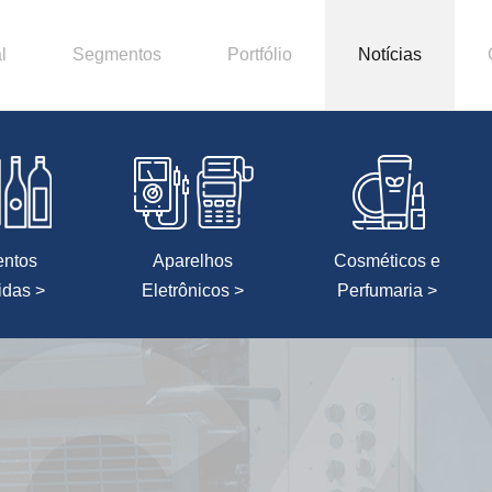
l
Segmentos
Portfólio
Notícias
entos
Aparelhos
Cosméticos e
idas >
Eletrônicos >
Perfumaria >