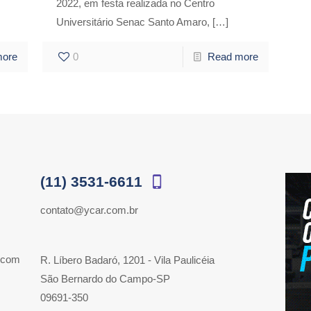
2022, em festa realizada no Centro
Universitário Senac Santo Amaro,
[…]
more
0
Read more
(11) 3531-6611
contato@ycar.com.br
 com
R. Líbero Badaró, 1201 - Vila Paulicéia
São Bernardo do Campo-SP
09691-350