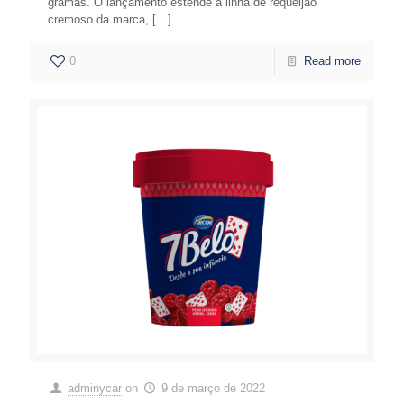
gramas. O lançamento estende a linha de requeijão
cremoso da marca,
[…]
0
Read more
adminycar
on
9 de março de 2022