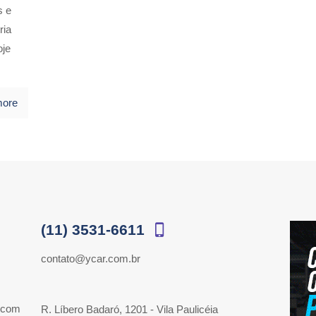
s e
ria
oje
more
(11) 3531-6611
contato@ycar.com.br
 com
R. Líbero Badaró, 1201 - Vila Paulicéia