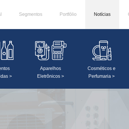
l
Segmentos
Portfólio
Notícias
entos
Aparelhos
Cosméticos e
idas >
Eletrônicos >
Perfumaria >