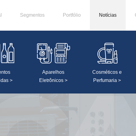
l
Segmentos
Portfólio
Notícias
entos
Aparelhos
Cosméticos e
idas >
Eletrônicos >
Perfumaria >