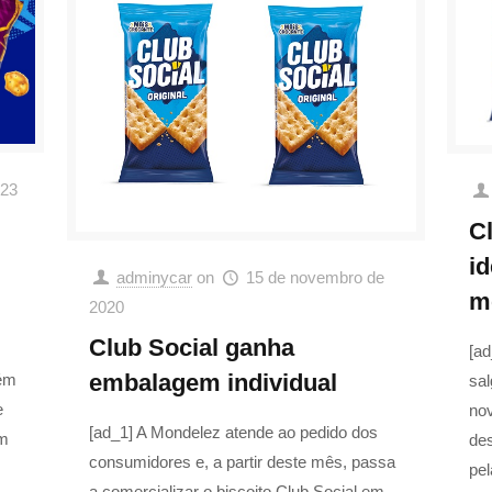
023
C
id
adminycar
on
15 de novembro de
m
2020
Club Social ganha
[ad
embalagem individual
rém
sal
e
no
[ad_1] A Mondelez atende ao pedido dos
em
des
consumidores e, a partir deste mês, passa
pel
a comercializar o biscoito Club Social em