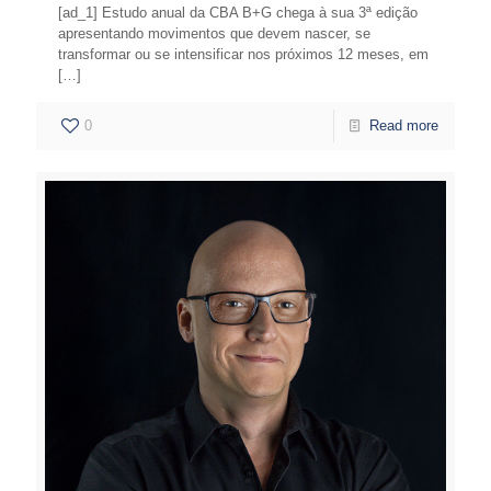
[ad_1] Estudo anual da CBA B+G chega à sua 3ª edição
apresentando movimentos que devem nascer, se
transformar ou se intensificar nos próximos 12 meses, em
[…]
0
Read more