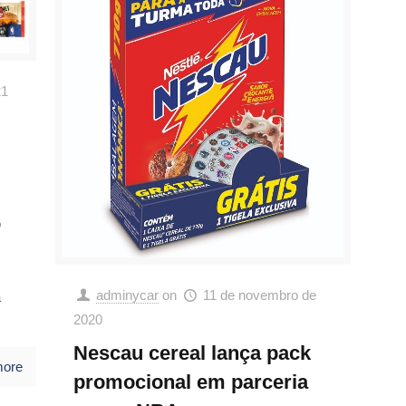
21
o
adminycar
on
11 de novembro de
a
2020
Nescau cereal lança pack
more
promocional em parceria