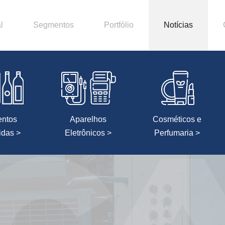
l
Segmentos
Portfólio
Notícias
entos
Aparelhos
Cosméticos e
idas >
Eletrônicos >
Perfumaria >