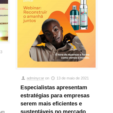
23
adminycar
on
13 de maio de 2021
Especialistas apresentam
estratégias para empresas
serem mais eficientes e
sustentáveis no mercado
 um