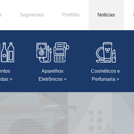
l
Segmentos
Portfólio
Notícias
entos
Aparelhos
Cosméticos e
idas >
Eletrônicos >
Perfumaria >