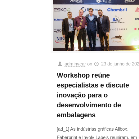
adminycar
on
23 de junho de 20
Workshop reúne
especialistas e discute
inovação para o
desenvolvimento de
embalagens
[ad_1] As indústrias gráficas Allbox,
Faberprint e Involv Labels reuniram, em