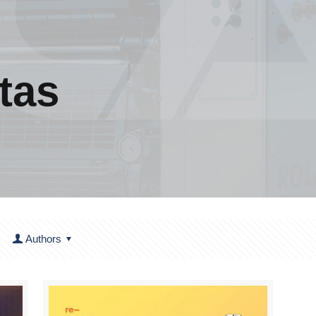
tas
Authors