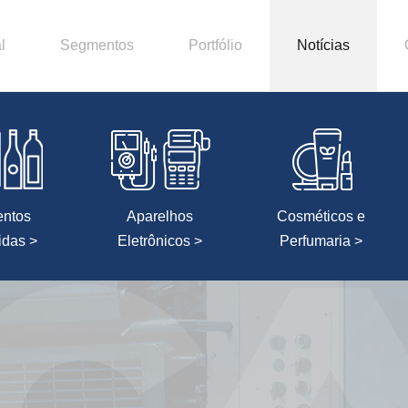
l
Segmentos
Portfólio
Notícias
entos
Aparelhos
Cosméticos e
idas >
Eletrônicos >
Perfumaria >