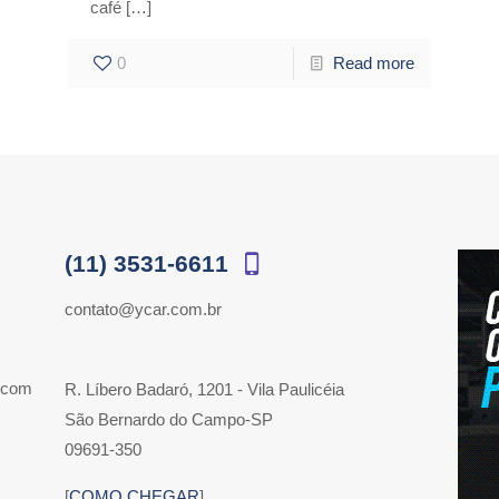
café
[…]
0
Read more
(11) 3531-6611
contato@ycar.com.br
 com
R. Líbero Badaró, 1201 - Vila Paulicéia
São Bernardo do Campo-SP
09691-350
[
COMO CHEGAR
]