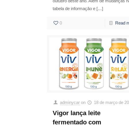
outubro deste ano. Além de mudanças n
tabela de informação e
[…]
0
Read 
adminycar
on
18 de março de 2
Vigor lança leite
fermentado com