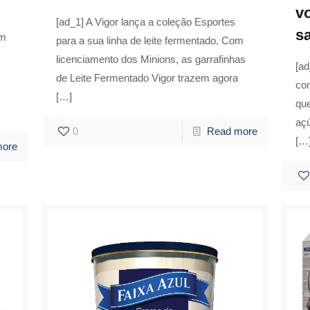
v
[ad_1] A Vigor lança a coleção Esportes
s
em
para a sua linha de leite fermentado. Com
licenciamento dos Minions, as garrafinhas
[ad
de Leite Fermentado Vigor trazem agora
co
[…]
qu
açú
0
Read more
[…
more