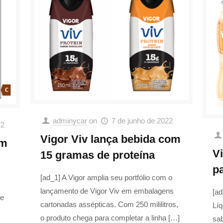
adminycar
on
7 de junho de 2022
22
Vigor Viv lança bebida com
em
V
15 gramas de proteína
p
[ad_1] A Vigor amplia seu portfólio com o
lançamento de Vigor Viv em embalagens
[ad
de
cartonadas assépticas. Com 250 mililitros,
Líq
o produto chega para completar a linha
[…]
sab