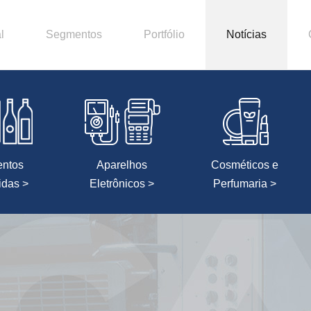
l
Segmentos
Portfólio
Notícias
entos
Aparelhos
Cosméticos e
idas >
Eletrônicos >
Perfumaria >