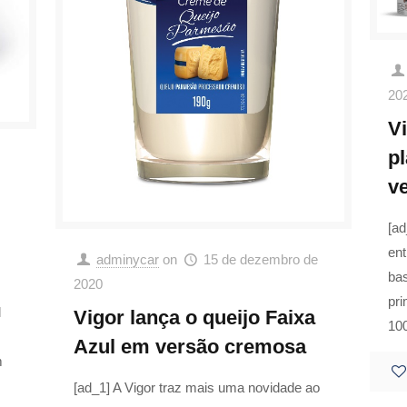
20
V
p
v
[ad
ent
adminycar
on
15 de dezembro de
ba
2020
pri
l
Vigor lança o queijo Faixa
10
Azul em versão cremosa
m
[ad_1] A Vigor traz mais uma novidade ao