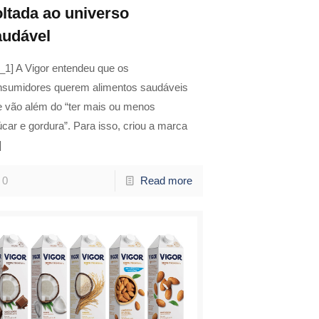
oltada ao universo
audável
_1] A Vigor entendeu que os
nsumidores querem alimentos saudáveis
e vão além do “ter mais ou menos
car e gordura”. Para isso, criou a marca
]
0
Read more