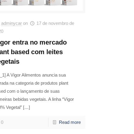
adminycar
on
17 de novembro de
20
igor entra no mercado
lant based com leites
egetais
_1] A Vigor Alimentos anuncia sua
rada na categoria de produtos plant
sed com o lançamento de suas
meiras bebidas vegetais. A linha “Vigor
0% Vegetal”
[…]
0
Read more