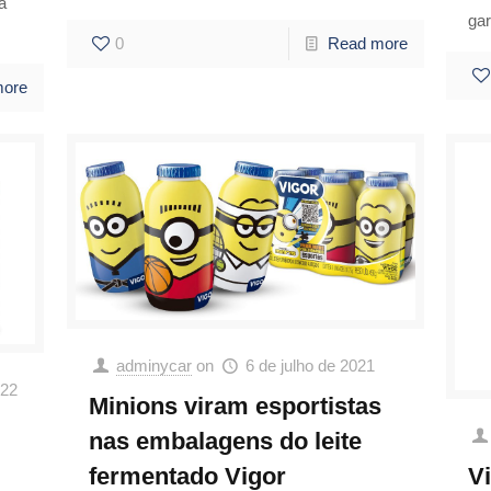
a
gar
0
Read more
more
adminycar
on
6 de julho de 2021
022
Minions viram esportistas
nas embalagens do leite
V
fermentado Vigor