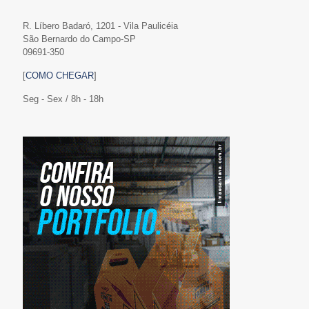
R. Líbero Badaró, 1201 - Vila Paulicéia
São Bernardo do Campo-SP
09691-350
[
COMO CHEGAR
]
Seg - Sex / 8h - 18h