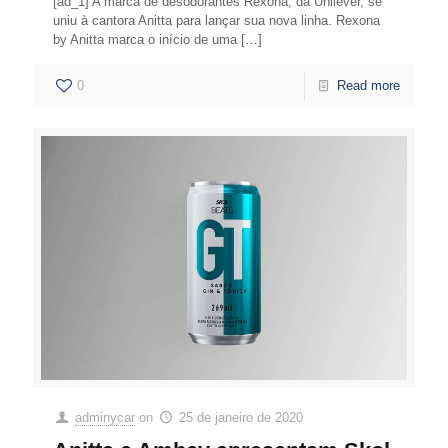
[ad_1] A marca de desodorantes Rexona, da Unilever, se
uniu à cantora Anitta para lançar sua nova linha. Rexona
by Anitta marca o início de uma
[…]
0
Read more
adminycar
on
25 de janeiro de 2020