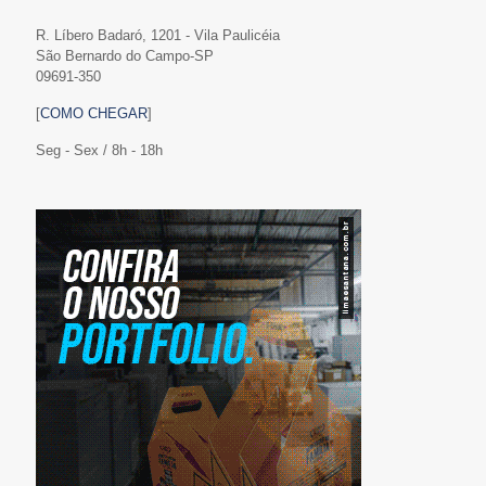
R. Líbero Badaró, 1201 - Vila Paulicéia
São Bernardo do Campo-SP
09691-350
[
COMO CHEGAR
]
Seg - Sex / 8h - 18h