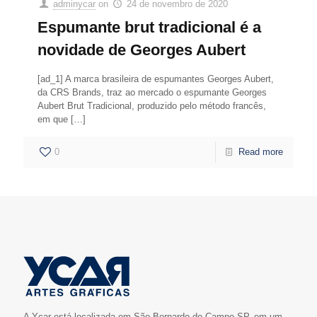
adminycar
on
24 de novembro de 2020
Espumante brut tradicional é a
novidade de Georges Aubert
[ad_1] A marca brasileira de espumantes Georges Aubert,
da CRS Brands, traz ao mercado o espumante Georges
Aubert Brut Tradicional, produzido pelo método francês,
em que
[…]
0
Read more
A Ycar está localizada em São Bernardo do Campo-SP, em um