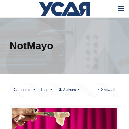
NotMayo
Categories
Tags
Authors
Show all