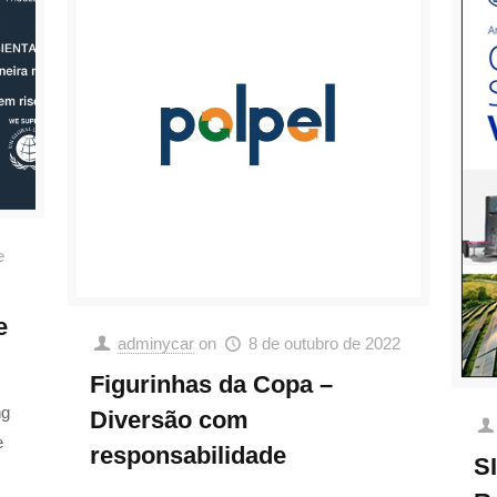
e
e
adminycar
on
8 de outubro de 2022
Figurinhas da Copa –
ng
Diversão com
e
responsabilidade
S