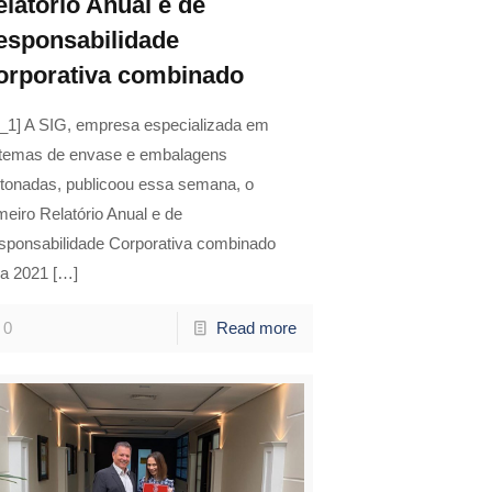
elatório Anual e de
esponsabilidade
orporativa combinado
d_1] A SIG, empresa especializada em
stemas de envase e embalagens
rtonadas, publicoou essa semana, o
meiro Relatório Anual e de
sponsabilidade Corporativa combinado
ra 2021
[…]
0
Read more