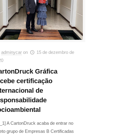
adminycar
on
15 de dezembro de
20
artonDruck Gráfica
ecebe certificação
ternacional de
esponsabilidade
ocioambiental
_1] A CartonDruck acaba de entrar no
eto grupo de Empresas B Certificadas