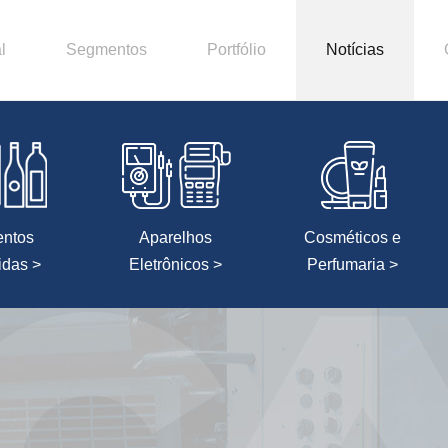
l
Segmentos
Portfólio
Notícias
entos
Aparelhos
Cosméticos e
idas >
Eletrônicos >
Perfumaria >