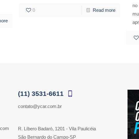
no
0
Read more
mu
more
ap
(11) 3531-6611
contato@ycar.com.br
 com
R. Líbero Badaró, 1201 - Vila Paulicéia
São Bernardo do Campo-SP