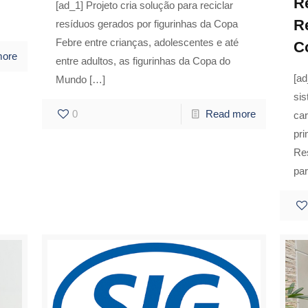
R
[ad_1] Projeto cria solução para reciclar
R
resíduos gerados por figurinhas da Copa
Febre entre crianças, adolescentes e até
C
more
entre adultos, as figurinhas da Copa do
[a
Mundo
[…]
si
0
Read more
ca
pri
Re
pa