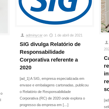
adminycar
on
1 de abril de 2021
SIG divulga Relatório de
20
Responsabilidade
C
Corporativa referente a
r
2020
in
[ad_1] A SIG, empresa especializada em
r
envase e embalagens cartonadas, publicou
s
o Relatório de Responsabilidade
 o
Corporativa (RC) de 2020 onde explora o
l
[ad
progresso da empresa em
[…]
sel