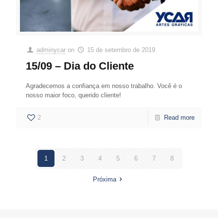
adminycar
on
15 de setembro de 2019
15/09 – Dia do Cliente
Agradecemos a confiança em nosso trabalho. Você é o
nosso maior foco, querido cliente!
2
Read more
1
2
3
4
5
6
7
8
Próxima