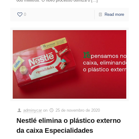
600 mililitros. O novo processo otimiza o
[…]
0
Read more
adminycar
on
25 de novembro de 2020
Nestlé elimina o plástico externo
da caixa Especialidades