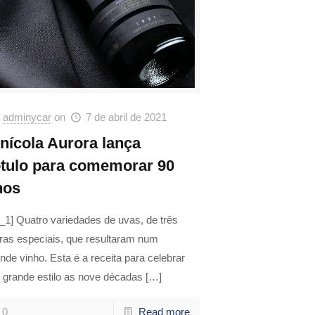
adminycar
on
7 de abril de 2021
inícola Aurora lança
ótulo para comemorar 90
nos
_1] Quatro variedades de uvas, de três
ras especiais, que resultaram num
nde vinho. Esta é a receita para celebrar
 grande estilo as nove décadas
[…]
0
Read more