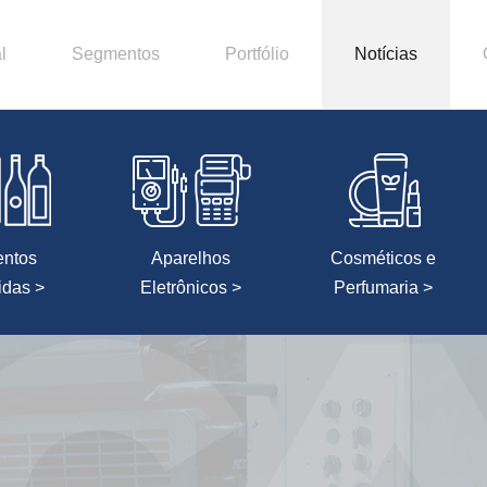
l
Segmentos
Portfólio
Notícias
entos
Aparelhos
Cosméticos e
idas >
Eletrônicos >
Perfumaria >