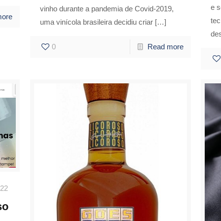
e 
vinho durante a pandemia de Covid-2019,
more
te
uma vinícola brasileira decidiu criar
[…]
de
0
Read more
022
so