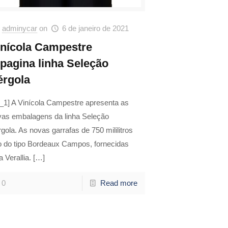
adminycar
on
6 de janeiro de 2021
inícola Campestre
epagina linha Seleção
érgola
_1] A Vinícola Campestre apresenta as
vas embalagens da linha Seleção
gola. As novas garrafas de 750 mililitros
o do tipo Bordeaux Campos, fornecidas
a Verallia.
[…]
0
Read more