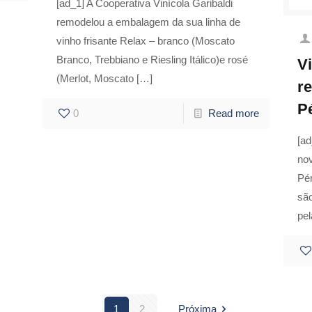
[ad_1] A Cooperativa Vinícola Garibaldi
remodelou a embalagem da sua linha de
vinho frisante Relax – branco (Moscato
Branco, Trebbiano e Riesling Itálico)e rosé
V
(Merlot, Moscato
[…]
r
P
0
Read more
[ad
no
Pér
sã
pel
1
2
Próxima