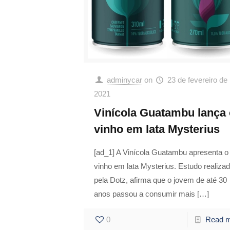
adminycar
on
23 de fevereiro de
2021
Vinícola Guatambu lança 
vinho em lata Mysterius
[ad_1] A Vinícola Guatambu apresenta o
vinho em lata Mysterius. Estudo realiza
pela Dotz, afirma que o jovem de até 30
anos passou a consumir mais
[…]
0
Read 