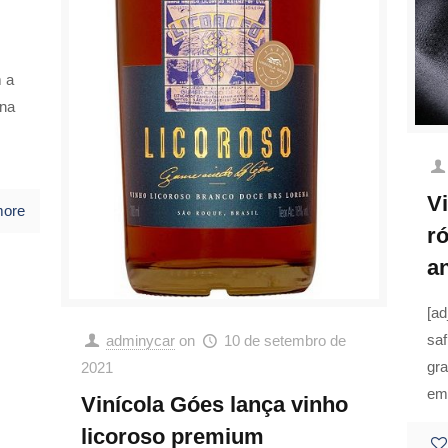
m a
 na
V
more
r
a
[ad
saf
adminycar
on
10 de setembro de
gra
2021
em
Vinícola Góes lança vinho
licoroso premium