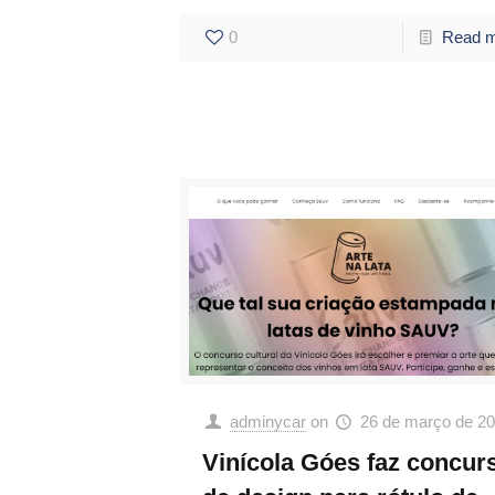
0
Read 
adminycar
on
26 de março de 2
Vinícola Góes faz concur