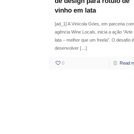
de design para rótulo de
vinho em lata
[ad_1] A Vinícola Góes, em parceria co
agência Wine Locals, inicia a ação “Arte
lata – melhor que um freela”. O desafio é
desenvolver
[…]
0
Read 