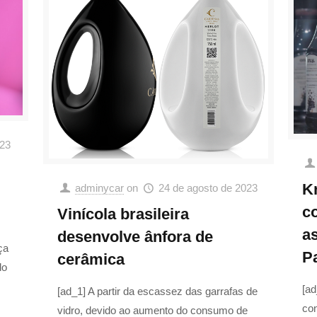
023
K
adminycar
on
24 de agosto de 2023
c
Vinícola brasileira
as
desenvolve ânfora de
ça
P
cerâmica
do
[a
[ad_1] A partir da escassez das garrafas de
co
vidro, devido ao aumento do consumo de