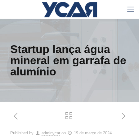
Startup lança água
mineral em garrafa de
alumínio
Published by
adminycar
on
19 de março de 2024