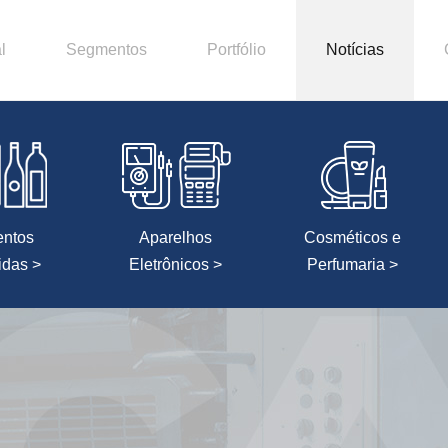
l
Segmentos
Portfólio
Notícias
entos
Aparelhos
Cosméticos e
idas >
Eletrônicos >
Perfumaria >