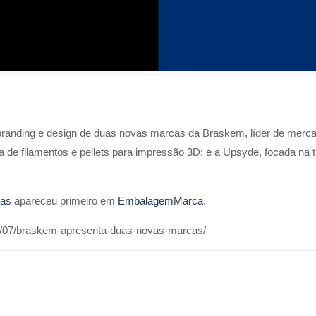
branding e design de duas novas marcas da Braskem, líder de merca
ca de filamentos e pellets para impressão 3D; e a Upsyde, focada na t
cas
apareceu primeiro em
EmbalagemMarca
.
3/07/braskem-apresenta-duas-novas-marcas/