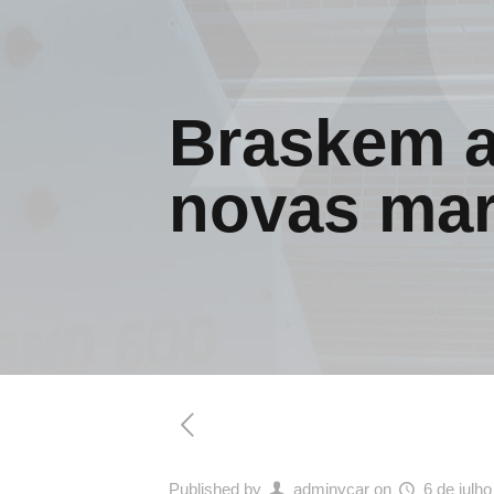
Braskem a
novas ma
Published by
adminycar
on
6 de julh