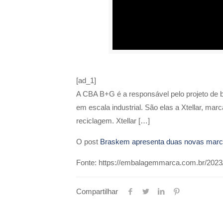
[ad_1]
A CBA B+G é a responsável pelo projeto de 
em escala industrial. São elas a Xtellar, mar
reciclagem. Xtellar […]
O post
Braskem apresenta duas novas mar
Fonte: https://embalagemmarca.com.br/202
Compartilhar