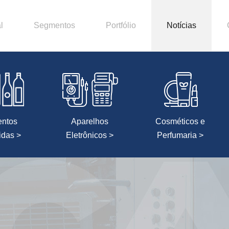
l
Segmentos
Portfólio
Notícias
entos
Aparelhos
Cosméticos e
idas >
Eletrônicos >
Perfumaria >