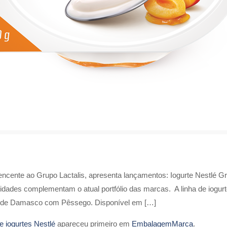
tencente ao Grupo Lactalis, apresenta lançamentos: Iogurte Nestlé
dades complementam o atual portfólio das marcas. A linha de iogurte
a de Damasco com Pêssego. Disponível em […]
 iogurtes Nestlé
apareceu primeiro em
EmbalagemMarca
.