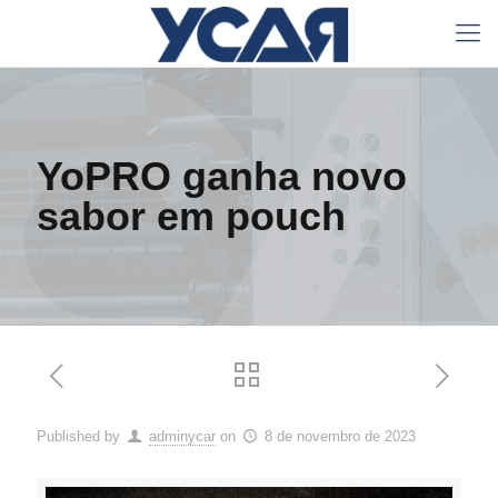
YoPRO ganha novo
sabor em pouch
Published by
adminycar
on
8 de novembro de 2023