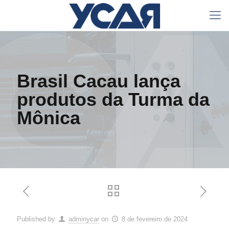
Brasil Cacau lança
produtos da Turma da
Mônica
Published by
adminycar
on
8 de fevereiro de 2024