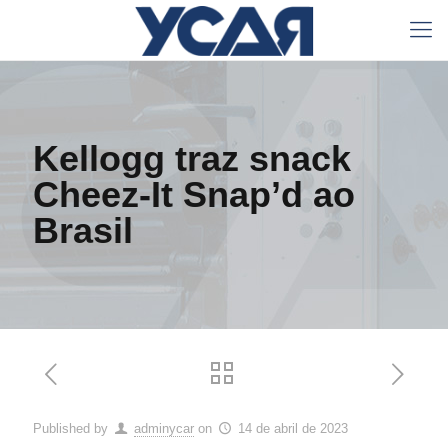
Kellogg traz snack
Cheez-It Snap’d ao
Brasil
Published by
adminycar
on
14 de abril de 2023