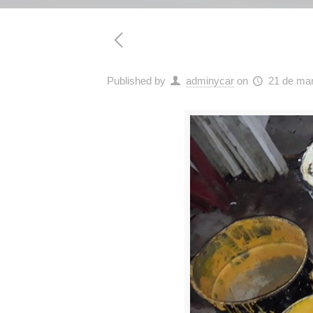
Published by
adminycar
on
21 de ma