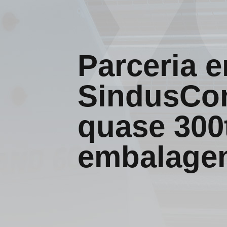
Parceria e
SindusCon
quase 300
embalagen