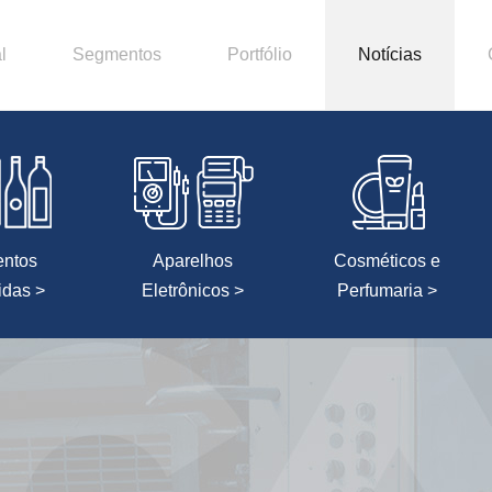
l
Segmentos
Portfólio
Notícias
entos
Aparelhos
Cosméticos e
idas >
Eletrônicos >
Perfumaria >