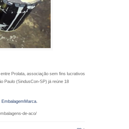
 entre Prolata, associação sem fins lucrativos
São Paulo (SindusCon-SP) já reúne 18
m
EmbalagemMarca
.
-embalagens-de-aco/