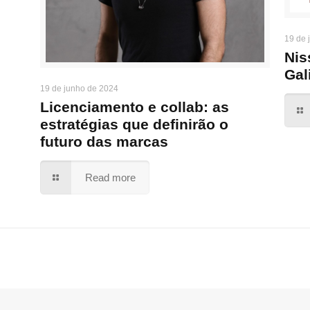
19 de 
Nis
Gal
19 de junho de 2024
Licenciamento e collab: as
estratégias que definirão o
futuro das marcas
Read more