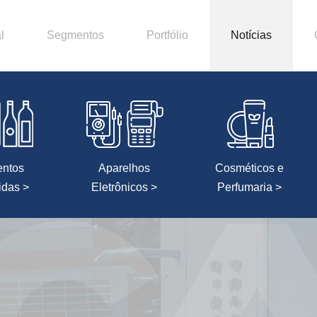
l
Segmentos
Portfólio
Notícias
entos
Aparelhos
Cosméticos e
idas >
Eletrônicos >
Perfumaria >