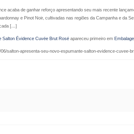
ence acaba de ganhar reforço apresentando seu mais recente lançam
Chardonnay e Pinot Noir, cultivadas nas regiões da Campanha e da 
icada […]
e Salton Évidence Cuvée Brut Rosé
apareceu primeiro em
Embalag
06/salton-apresenta-seu-novo-espumante-salton-evidence-cuvee-bru