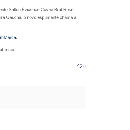
ento Salton Évidence Cuvée Brut Rosé.
Serra Gaúcha, o novo espumante chama a
emMarca
.
t-rose/
0