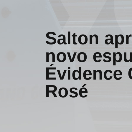
Salton ap
novo espu
Évidence 
Rosé