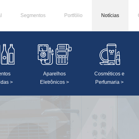
l
Segmentos
Portfólio
Notícias
entos
Aparelhos
Cosméticos e
idas >
Eletrônicos >
Perfumaria >