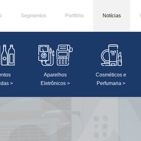
l
Segmentos
Portfólio
Notícias
entos
Aparelhos
Cosméticos e
idas >
Eletrônicos >
Perfumaria >