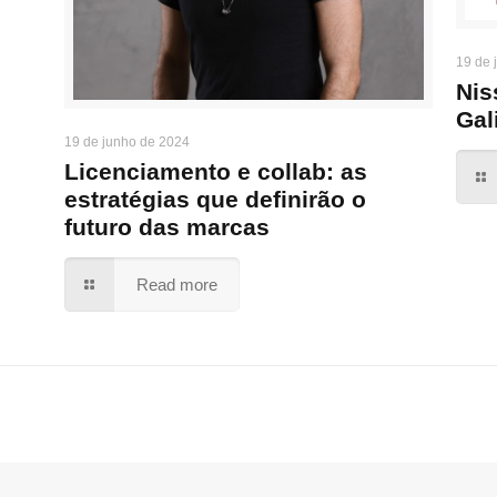
19 de 
Nis
Gal
19 de junho de 2024
Licenciamento e collab: as
estratégias que definirão o
futuro das marcas
Read more