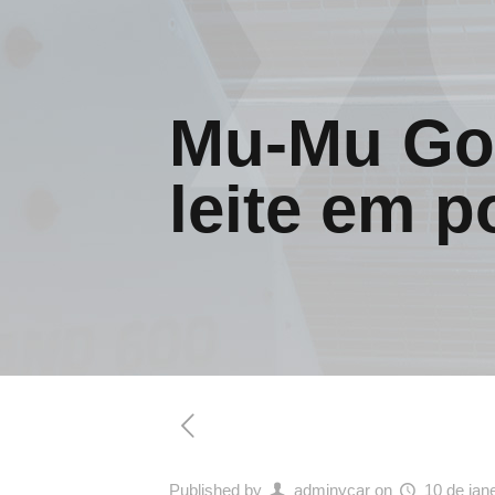
Mu-Mu Gol
leite em p
Published by
adminycar
on
10 de jan