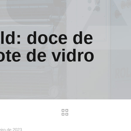
d: doce de
ote de vidro
eiro de 2023