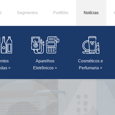
l
Segmentos
Portfólio
Notícias
entos
Aparelhos
Cosméticos e
idas >
Eletrônicos >
Perfumaria >