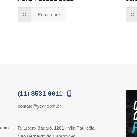
Read more
(11) 3531-6611
contato@ycar.com.br
 com
R. Líbero Badaró, 1201 - Vila Paulicéia
São Bernardo do Campo-SP