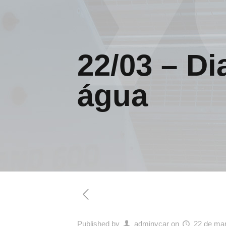
22/03 – Di
água
Published by
adminycar
on
22 de ma