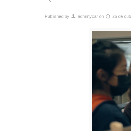
Published by
adminycar
on
26 de out