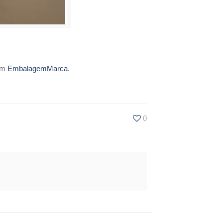
 em
EmbalagemMarca
.
0