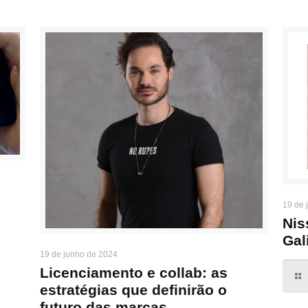
19 de 
Nis
Gal
19 de junho de 2024
Licenciamento e collab: as
estratégias que definirão o
futuro das marcas