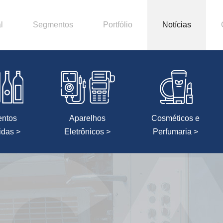
l
Segmentos
Portfólio
Notícias
entos
Aparelhos
Cosméticos e
idas >
Eletrônicos >
Perfumaria >