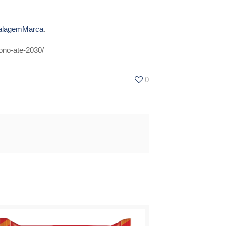
lagemMarca
.
ono-ate-2030/
0