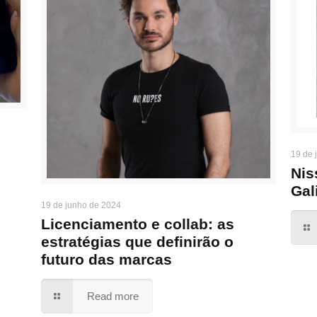
19 de 
Nis
Gal
19 de junho de 2024
Licenciamento e collab: as
estratégias que definirão o
futuro das marcas
Read more