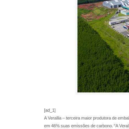
[ad_1]
A Verallia – terceira maior produtora de emb
em 46% suas emissões de carbono. “A Veralli