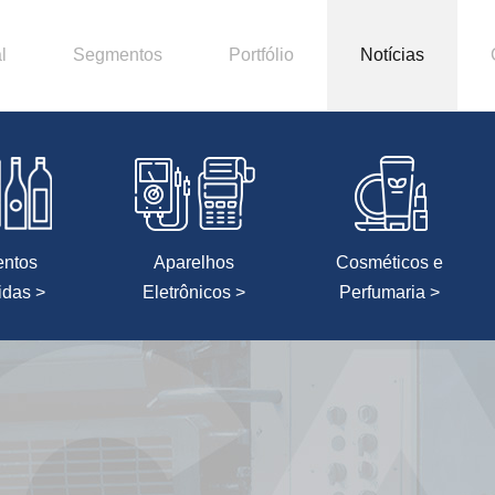
l
Segmentos
Portfólio
Notícias
entos
Aparelhos
Cosméticos e
idas >
Eletrônicos >
Perfumaria >