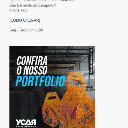
São Bernardo do Campo-SP
09691-350
[
COMO CHEGAR
]
Seg - Sex / 8h - 18h