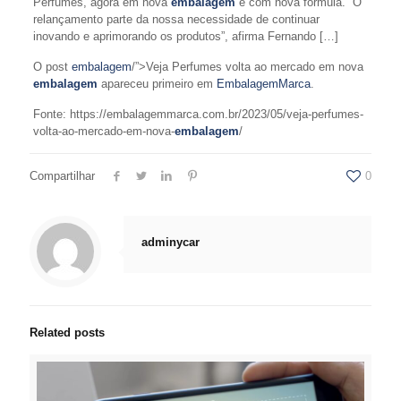
Perfumes, agora em nova
embalagem
e com nova fórmula. “O
relançamento parte da nossa necessidade de continuar
inovando e aprimorando os produtos”, afirma Fernando […]
O post
embalagem
/”>Veja Perfumes volta ao mercado em nova
embalagem
apareceu primeiro em
EmbalagemMarca
.
Fonte: https://embalagemmarca.com.br/2023/05/veja-perfumes-
volta-ao-mercado-em-nova-
embalagem
/
Compartilhar
0
adminycar
Related posts