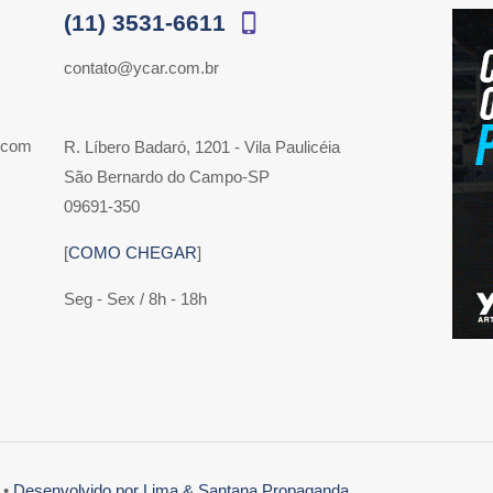
(11) 3531-6611
contato@ycar.com.br
 com
R. Líbero Badaró, 1201 - Vila Paulicéia
São Bernardo do Campo-SP
09691-350
[
COMO CHEGAR
]
Seg - Sex / 8h - 18h
 •
Desenvolvido por Lima & Santana Propaganda