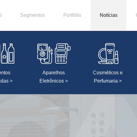
l
Segmentos
Portfólio
Notícias
entos
Aparelhos
Cosméticos e
idas >
Eletrônicos >
Perfumaria >