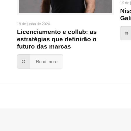
19 de 
Nis
Gal
19 de junho de 2024
Licenciamento e collab: as
estratégias que definirão o
futuro das marcas
Read more