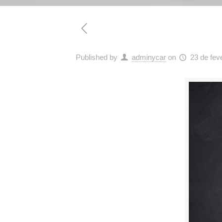
Published by
adminycar
on
23 de fev