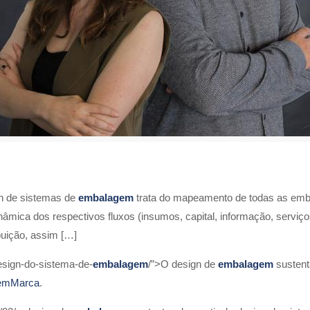
gn de sistemas de
embalagem
trata do mapeamento de todas as emb
inâmica dos respectivos fluxos (insumos, capital, informação, servi
buição, assim […]
design-do-sistema-de-
embalagem
/”>O design de
embalagem
sustentá
emMarca
.