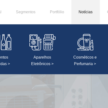
l
Segmentos
Portfólio
Notícias
entos
Aparelhos
Cosméticos e
idas >
Eletrônicos >
Perfumaria >