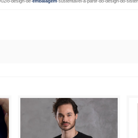
02/o-design-de-
embalagem
-sustentavel-a-partir-do-design-do-sist