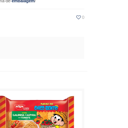
ema-de-
embalagem
/
0