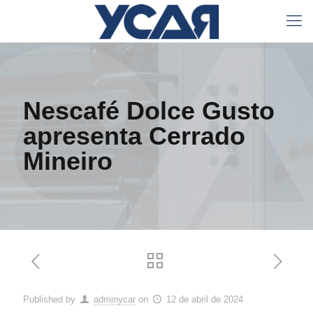
Nescafé Dolce Gusto
apresenta Cerrado
Mineiro
Published by
adminycar
on
12 de abril de 2024