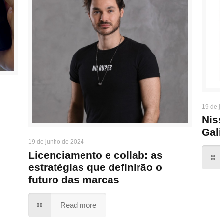
19 de 
Nis
Gal
19 de junho de 2024
Licenciamento e collab: as
estratégias que definirão o
futuro das marcas
Read more