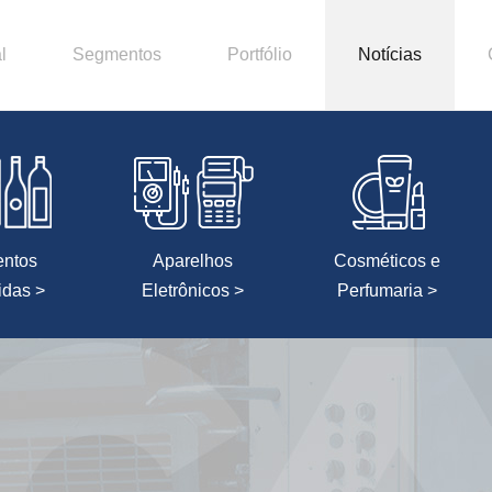
l
Segmentos
Portfólio
Notícias
entos
Aparelhos
Cosméticos e
idas >
Eletrônicos >
Perfumaria >