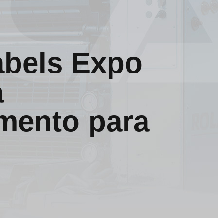
abels Expo
a
mento para