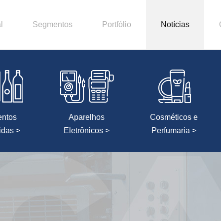
l
Segmentos
Portfólio
Notícias
entos
Aparelhos
Cosméticos e
idas >
Eletrônicos >
Perfumaria >