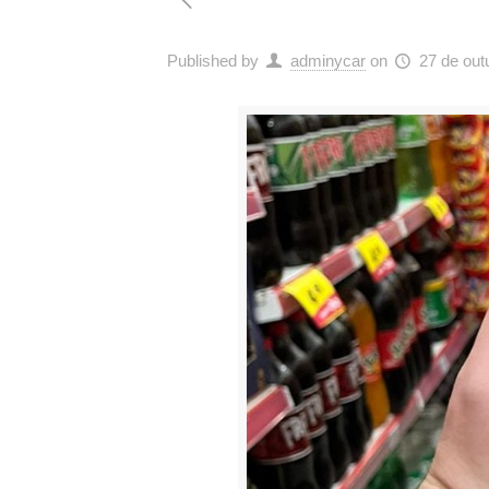
Published by
adminycar
on
27 de out