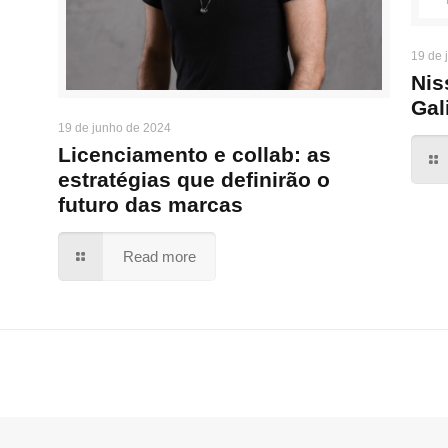
19 de 
Nis
Gal
19 de junho de 2024
Licenciamento e collab: as
estratégias que definirão o
futuro das marcas
Read more