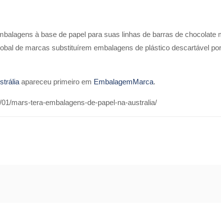
mbalagens à base de papel para suas linhas de barras de chocolat
lobal de marcas substituírem embalagens de plástico descartável por
trália
apareceu primeiro em
EmbalagemMarca
.
01/mars-tera-embalagens-de-papel-na-australia/