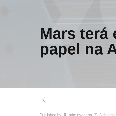
Mars terá
papel na A
Published by
adminycar
on
3 de jane