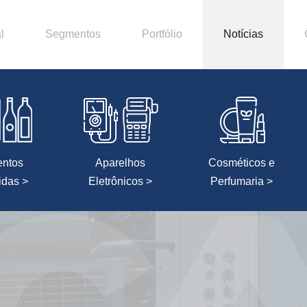
l
Segmentos
Portfólio
Notícias
entos
Aparelhos
Cosméticos e
idas >
Eletrônicos >
Perfumaria >