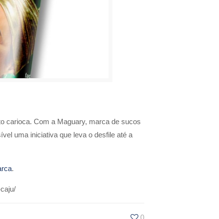
uto carioca. Com a Maguary, marca de sucos
el uma iniciativa que leva o desfile até a
rca
.
caju/
0