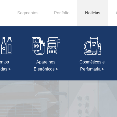
l
Segmentos
Portfólio
Notícias
entos
Aparelhos
Cosméticos e
idas >
Eletrônicos >
Perfumaria >