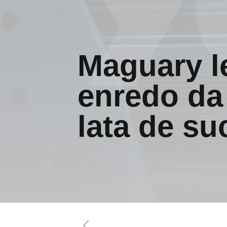
Maguary l
enredo da
lata de su