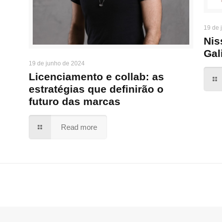
19 de 
Nis
Gal
19 de junho de 2024
Licenciamento e collab: as
estratégias que definirão o
futuro das marcas
Read more